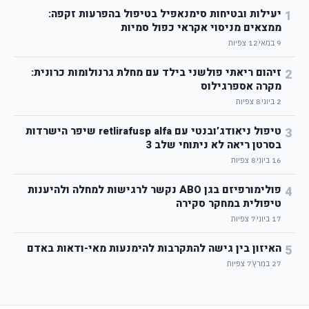
יעילות ובטיחות סימנאפיל בטיפול בהפרעות זקפה:
1
ממצאים מניסוי אקראי כפול סמיות
9 במאי
12
צפיות
זיהום ריאתי פולשני בילד עם מחלת גרנולומות כרונית:
2
מקרה אספרגילוס
2 ביוני
8
צפיות
טיפול ניאודג’ובנטי עם retlirafusp alfa שיפר הישרדות
3
בסרטן ריאה לא ניתוחי שלב 3
16 ביוני
8
צפיות
פולימורפיזם בגן ABO נקשר לרגישות למחלה ולהיענות
4
טיפולית במחקר סקירה
17 ביוני
7
צפיות
האיזון בין גישה להתקרבות להימנעות מאי-ודאות באדם
5
27 במרץ
7
צפיות