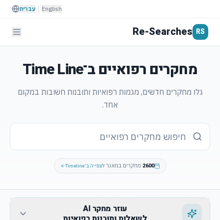
|
English
עברית
Re-Searches
RS
מחקרים רפואיים ב־
Time Line
גלו מחקרים חדשים, מגמות רפואיות ותובנות חשובות במקום
אחד.
2600
·
מחקרים במאגר
לצפייה ב־Timeline
עוזר מחקר AI
לשאלות ותובנות רפואיות