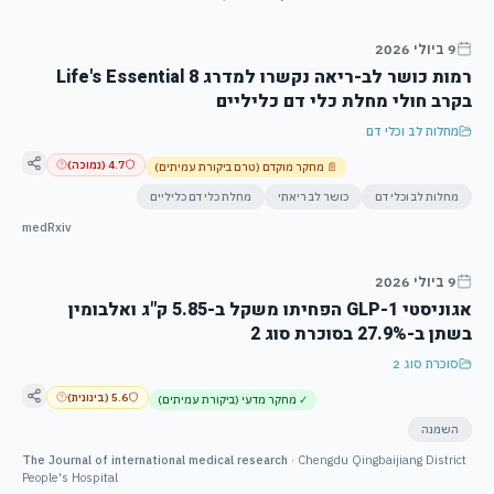
9 ביולי 2026
רמות כושר לב-ריאה נקשרו למדרג Life's Essential 8
בקרב חולי מחלת כלי דם כליליים
מחלות לב וכלי דם
4.7
(
נמוכה
)
📄
מחקר מוקדם (טרם ביקורת עמיתים)
מחלות לב וכלי דם
כושר לב ריאתי
מחלת כלי דם כליליים
medRxiv
9 ביולי 2026
אגוניסטי GLP-1 הפחיתו משקל ב-5.85 ק"ג ואלבומין
בשתן ב-27.9% בסוכרת סוג 2
סוכרת סוג 2
5.6
(
בינונית
)
✓
מחקר מדעי (ביקורת עמיתים)
השמנה
The Journal of international medical research
·
Chengdu Qingbaijiang District
People's Hospital