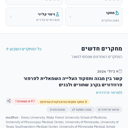
מחקר
ניסוי קליני
825 ניסויים קליניים
1583
מחקרים
מחקרים חדשים
כל המחקרים השבוע
המחקרים האחרונים שנוספו למאגר
9 ביולי 2026
קשר בין מבנה ותפקוד העלייה השמאלית לפרפור
פרוזדורים בקרב שחורים ולבנים
פרפור פרוזדורים
4.7
(
נמוכה
)
📄
מחקר מוקדם (טרם ביקורת עמיתים)
פרפור פרוזדורים
מבנה ותפקוד לב
שונות גזעית
medRxiv
·
Emory University, Wake Forest University School of Medicine,
University of Mississippi Medical Center, University of Minnesota, University of
Texas Southwestern Medical Center, University of Minnesota Medical School