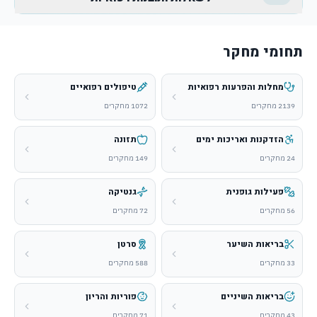
שאלו שאלות חופשיות וקבלו תובנות מתוך הצלבת מקורות, ממצאים
ומחקרים באתר.
תחומי מחקר
תשובות ממחקרים אמיתיים, לא ניחושים
ניתוח מעמיק של כל מחקר
מחלות והפרעות רפואיות
טיפולים רפואיים
ברומטר ראיות מדעי
2139
מחקרים
1072
מחקרים
מעקב אחרי תחומים שמעניינים אותך
משתמשים רשומים יכולים לשאול עד 5 שאלות ללא תשלום
הזדקנות ואריכות ימים
תזונה
מה המחקרים החדשים על סנוליטיקה?
24
מחקרים
149
מחקרים
אילו טיפולים לנשירת שיער נחקרים?
פעילות גופנית
גנטיקה
שאלו את ה-AI על מחקרים רפואיים
56
מחקרים
72
מחקרים
הירשמו כדי לשאול את ה-AI
בריאות השיער
סרטן
33
מחקרים
588
מחקרים
בריאות השיניים
פוריות והריון
43
מחקרים
71
מחקרים