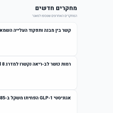
מחקרים חדשים
המחקרים האחרונים שנוספו למאגר
קשר בין מבנה ותפקוד העלייה השמאל
רמות כושר לב-ריאה נקשרו למדרג Life's Essential 8 בקרב חולי מחלת כלי דם כליליים
אגוניסטי GLP-1 הפחיתו משקל ב-5.85 ק"ג ואלבומין בשתן ב-27.9% בסוכרת סוג 2