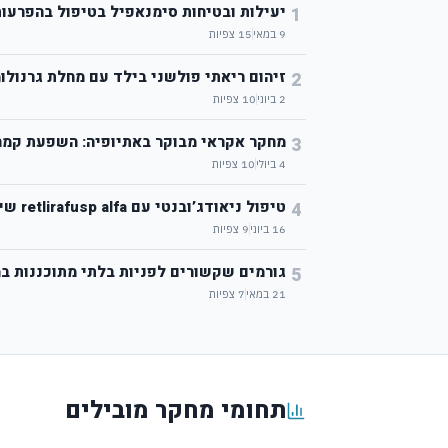
יעילות ובטיחות סימנאפיל בטיפול בהפרעות
1
9 במאי
15
צפיות
זיהום ריאתי פולשני בילד עם מחלת גרנולו
2
2 ביוני
10
צפיות
מחקר אקראי מבוקר באתיופיה: השפעת קמח תירס מועשר ב-B9 ו-B12 על ת
3
4 ביולי
10
צפיות
טיפול ניאודג’ובנטי עם retlirafusp alfa שיפר הישרדות בסרטן ריאה לא ניתוחי שלב 3
4
16 ביוני
9
צפיות
גורמים שקשורים לפניות בלתי מתוכננות ב
5
21 במאי
7
צפיות
תחומי מחקר מובילים