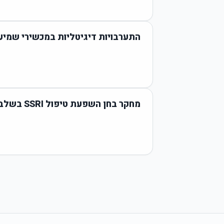
התערבויות דיגיטליות במכשירי שמי
מחקר בחן השפעת טיפול SSRI בשלב האקוטי על מחלת לונג קוביד