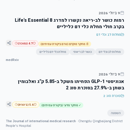
9 ביולי 2026
רמות כושר לב-ריאה נקשרו למדרג Life's Essential 8
בקרב חולי מחלת כלי דם כליליים
מחלות לב וכלי דם
4.7
(
נמוכה
)
📄
מחקר מוקדם (טרם ביקורת עמיתים)
מחלות לב וכלי דם
כושר לב ריאתי
מחלת כלי דם כליליים
medRxiv
9 ביולי 2026
אגוניסטי GLP-1 הפחיתו משקל ב-5.85 ק"ג ואלבומין
בשתן ב-27.9% בסוכרת סוג 2
סוכרת סוג 2
5.6
(
בינונית
)
✓
מחקר מדעי (ביקורת עמיתים)
השמנה
The Journal of international medical research
·
Chengdu Qingbaijiang District
People's Hospital