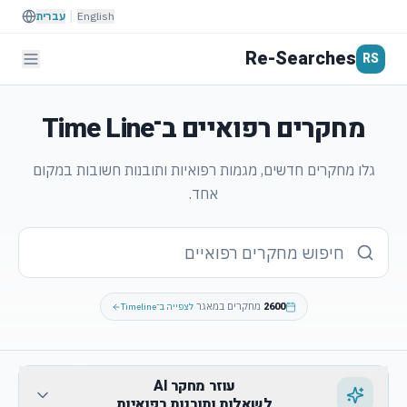
|
English
עברית
Re-Searches
RS
מחקרים רפואיים ב־
Time Line
גלו מחקרים חדשים, מגמות רפואיות ותובנות חשובות במקום
אחד.
2600
·
מחקרים במאגר
לצפייה ב־Timeline
עוזר מחקר AI
לשאלות ותובנות רפואיות