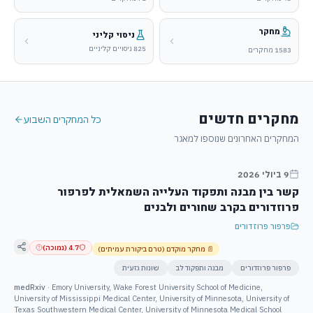
מחקר
ניסוי קליני
825 ניסויים קליניים
1583
מחקרים
מחקרים חדשים
כל המחקרים השבוע
המחקרים האחרונים שנוספו למאגר
9 ביולי 2026
קשר בין מבנה ותפקוד העלייה השמאלית לפרפור
פרוזדורים בקרב שחורים ולבנים
פרפור פרוזדורים
4.7
(
נמוכה
)
📄
מחקר מוקדם (טרם ביקורת עמיתים)
פרפור פרוזדורים
מבנה ותפקוד לב
שונות גזעית
medRxiv
·
Emory University, Wake Forest University School of Medicine,
University of Mississippi Medical Center, University of Minnesota, University of
Texas Southwestern Medical Center, University of Minnesota Medical School