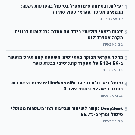
יעילות ובטיחות סימנאפיל בטיפול בהפרעות זקפה:
1
ממצאים מניסוי אקראי כפול סמיות
9 במאי
14
צפיות
זיהום ריאתי פולשני בילד עם מחלת גרנולומות כרונית:
2
מקרה אספרגילוס
2 ביוני
9
צפיות
מחקר אקראי מבוקר באתיופיה: השפעת קמח תירס מועשר
3
ב-B9 ו-B12 על תפקוד קוגניטיבי בבנות נוער
4 ביולי
9
צפיות
טיפול ניאודג’ובנטי עם retlirafusp alfa שיפר הישרדות
4
בסרטן ריאה לא ניתוחי שלב 3
16 ביוני
9
צפיות
DeepSeek נקשר לשיפור שביעות רצון משפחות מטופלי
5
טיפול נמרץ ב-66.7%
8 ביוני
7
צפיות