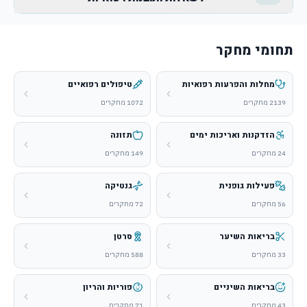
שאלו שאלות חופשיות וקבלו תובנות מתוך הצלבת מקורות, ממצאים
ומחקרים באתר.
תחומי מחקר
תשובות ממחקרים אמיתיים, לא ניחושים
ניתוח מעמיק של כל מחקר
מחלות והפרעות רפואיות
טיפולים רפואיים
ברומטר ראיות מדעי
2139
מחקרים
1072
מחקרים
מעקב אחרי תחומים שמעניינים אותך
משתמשים רשומים יכולים לשאול עד 5 שאלות ללא תשלום
הזדקנות ואריכות ימים
תזונה
מה המחקרים החדשים על סנוליטיקה?
24
מחקרים
149
מחקרים
אילו טיפולים לנשירת שיער נחקרים?
פעילות גופנית
גנטיקה
שאלו את ה-AI על מחקרים רפואיים
56
מחקרים
72
מחקרים
הירשמו כדי לשאול את ה-AI
בריאות השיער
סרטן
33
מחקרים
588
מחקרים
בריאות השיניים
פוריות והריון
43
מחקרים
71
מחקרים