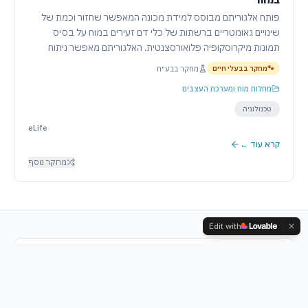
במוח
פותח אלגוריתם מבוסס למידת מכונה המאפשר שחזור וכמת של
שינויים גאומטריים ברשתות של כלי דם זעירים במוח על בסיס
תמונות מיקרוסקופיה פלואורסצנטית. האלגוריתם מאפשר ניתוח
אוטומטי של תגובות כלי הדם לפעילות עצבית שכנה. המחקר,
מחקר בבע״ח
🐾
מחקר בבעלי חיים
שהודגם במודל עכבר, מציג שינויים בקוטר כלי הדם כתלות
מחלות מוח ומערכת העצבים
בעוצמת הגירוי, וכן הטרוגניות בתגובות אלו. נראה כי האלגוריתם
מסייע בהבנת תיאום בקנה מידה רחב של רשת כלי הדם במוח.
טכנולוגיה
eLife
קרא עוד ←
מחקר נוסף
Edit with
הישארו מעודכנים
קבלו עדכון שבועי על מחקרים רפואיים חדשים